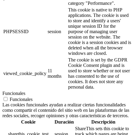
category "Performance".
This cookie is native to PHP
applications. The cookie is used
to store and identify a users'
unique session ID for the
PHPSESSID
session
purpose of managing user
session on the website. The
cookie is a session cookies and is
deleted when all the browser
windows are closed.
The cookie is set by the GDPR
Cookie Consent plugin and is
11
used to store whether or not user
viewed_cookie_policy
months
has consented to the use of
cookies. It does not store any
personal data.
Funcionales
Funcionales
Las cookies funcionales ayudan a realizar ciertas funcionalidades
como compartir el contenido del sitio web en las plataformas de las
redes sociales, recoger opiniones y otras características de terceros.
Cookie
Duración
Descripción
ShareThis sets this cookie to
__sharethis_cookie_test__
session
track which pages are being