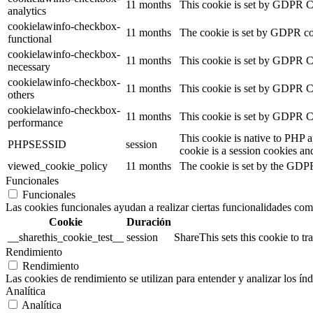
11 months
This cookie is set by GDPR Coo
analytics
cookielawinfo-checkbox-
11 months
The cookie is set by GDPR coo
functional
cookielawinfo-checkbox-
11 months
This cookie is set by GDPR Co
necessary
cookielawinfo-checkbox-
11 months
This cookie is set by GDPR Coo
others
cookielawinfo-checkbox-
11 months
This cookie is set by GDPR Co
performance
This cookie is native to PHP a
PHPSESSID
session
cookie is a session cookies an
viewed_cookie_policy
11 months
The cookie is set by the GDPR 
Funcionales
Funcionales
Las cookies funcionales ayudan a realizar ciertas funcionalidades como 
Cookie
Duración
__sharethis_cookie_test__
session
ShareThis sets this cookie to 
Rendimiento
Rendimiento
Las cookies de rendimiento se utilizan para entender y analizar los índ
Analítica
Analítica