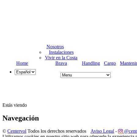
Nosotros
Instalaciones
Vivir en la Costa
Home
Brava
Handling
Cargo
Manteni
Estás viendo
Navegación
©
Centervol
Todos los derechos reservados
Aviso Legal
-
@cent
Utilizamos cookies en nuestro sitio web para ofrecerle la experiencia 