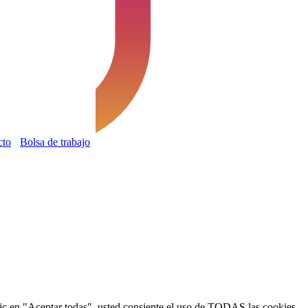
cto
Bolsa de trabajo
 clic en "Aceptar todas", usted consiente el uso de TODAS las cookies.