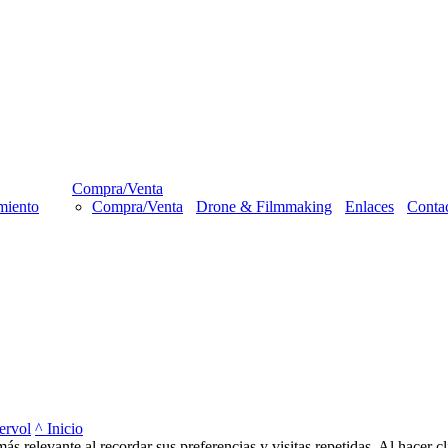
Compra/Venta
miento
Compra/Venta
Drone & Filmmaking
Enlaces
Conta
ervol
^ Inicio
más relevante al recordar sus preferencias y visitas repetidas. Al hacer