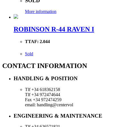
SOLD
More information
ROBINSON R-44 RAVEN I
TTAF:
2.044
Sold
CONTACT INFORMATION
HANDLING & POSITION
Tlf +34 618362158
Tlf +34 972474644
Fax +34 972474259
email: handling@centervol
ENGINEERING & MAINTENANCE
Tlf +34 626571821