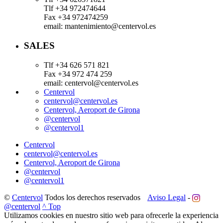
Tlf +34 972474644
Fax +34 972474259
email: mantenimiento@centervol.es
SALES
Tlf +34 626 571 821
Fax +34 972 474 259
email: centervol@centervol.es
Centervol
centervol@centervol.es
Centervol, Aeroport de Girona
@centervol
@centervol1
Centervol
centervol@centervol.es
Centervol, Aeroport de Girona
@centervol
@centervol1
©
Centervol
Todos los derechos reservados
Aviso Legal
-
@centervol
^ Top
Utilizamos cookies en nuestro sitio web para ofrecerle la experiencia