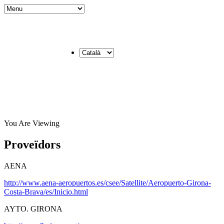
You Are Viewing
Proveïdors
AENA
http://www.aena-aeropuertos.es/csee/Satellite/Aeropuerto-Girona-
Costa-Brava/es/Inicio.html
AYTO. GIRONA