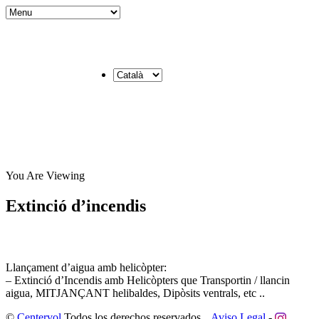
You Are Viewing
Extinció d’incendis
Llançament d’aigua amb helicòpter:
– Extinció d’Incendis amb Helicòpters que Transportin / llancin
aigua, MITJANÇANT helibaldes, Dipòsits ventrals, etc ..
©
Centervol
Todos los derechos reservados
Aviso Legal
-