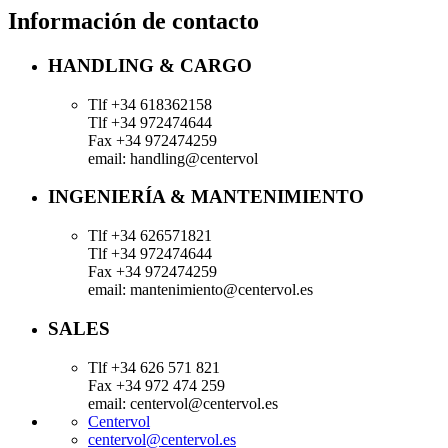
Información de contacto
HANDLING & CARGO
Tlf +34 618362158
Tlf +34 972474644
Fax +34 972474259
email: handling@centervol
INGENIERÍA & MANTENIMIENTO
Tlf +34 626571821
Tlf +34 972474644
Fax +34 972474259
email: mantenimiento@centervol.es
SALES
Tlf +34 626 571 821
Fax +34 972 474 259
email: centervol@centervol.es
Centervol
centervol@centervol.es